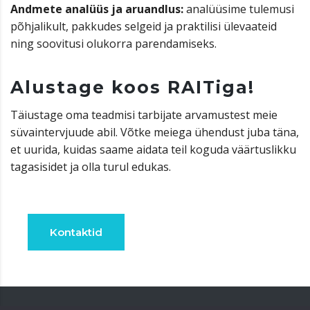
Andmete analüüs ja aruandlus:
analüüsime tulemusi
põhjalikult, pakkudes selgeid ja praktilisi ülevaateid
ning soovitusi olukorra parendamiseks.
Alustage koos RAITiga!
Täiustage oma teadmisi tarbijate arvamustest meie
süvaintervjuude abil. Võtke meiega ühendust juba täna,
et uurida, kuidas saame aidata teil koguda väärtuslikku
tagasisidet ja olla turul edukas.
Kontaktid