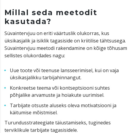
Millal seda meetodit
kasutada?
Süvaintervjuu on eriti väärtuslik olukorras, kus
üksikasjalik ja isiklik tagasiside on kriitilise tähtsusega.
Süvaintervjuu meetodi rakendamine on kõige tõhusam
sellistes olukordades nagu:
Uue toote või teenuse lansseerimisel, kui on vaja
üksikasjalikku tarbijahinnangut.
Konkreetse teema või kontseptsiooni suhtes
põhjalike arvamuste ja hoiakute uurimisel.
Tarbijate otsuste aluseks oleva motivatsiooni ja
käitumise mõistmisel.
Turundusstrateegiate täiustamiseks, tuginedes
terviklikule tarbijate tagasisidele.