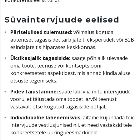
Süvaintervjuude eelised
Päriselulised tulemused:
võimalus koguda
autentset tagasisidet tarbijatelt, ekspertidelt või B2B
esindajatelt sihipärases keskkonnas.
Üksikasjalik tagasiside:
saage põhjalik ülevaade
oma toote, teenuse või kontseptsiooni
konkreetsetest aspektidest, mis annab kindla aluse
otsuste tegemiseks.
Pidev täiustamine:
saate läbi viia mitu intervjuude
vooru, et täiustada oma toodet ja/või teenust
vastavalt otse kogutud tagasiside põhjal.
Individuaalne lähenemisviis:
aitame kujundada teie
intervjuude vestlusjuhised nii, et need vastaksid teie
konkreetsetele uuringueesmärkidele.