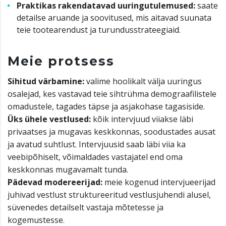
Praktikas rakendatavad uuringutulemused:
saate
detailse aruande ja soovitused, mis aitavad suunata
teie tootearendust ja turundusstrateegiaid.
Meie protsess
Sihitud värbamine:
valime hoolikalt välja uuringus
osalejad, kes vastavad teie sihtrühma demograafilistele
omadustele, tagades täpse ja asjakohase tagasiside.
Üks ühele vestlused:
kõik intervjuud viiakse läbi
privaatses ja mugavas keskkonnas, soodustades ausat
ja avatud suhtlust. Intervjuusid saab läbi viia ka
veebipõhiselt, võimaldades vastajatel end oma
keskkonnas mugavamalt tunda.
Pädevad modereerijad:
meie kogenud intervjueerijad
juhivad vestlust struktureeritud vestlusjuhendi alusel,
süvenedes detailselt vastaja mõtetesse ja
kogemustesse.