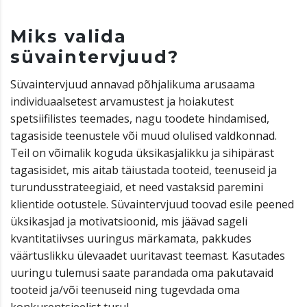
Miks valida
süvaintervjuud?
Süvaintervjuud annavad põhjalikuma arusaama
individuaalsetest arvamustest ja hoiakutest
spetsiifilistes teemades, nagu toodete hindamised,
tagasiside teenustele või muud olulised valdkonnad.
Teil on võimalik koguda üksikasjalikku ja sihipärast
tagasisidet, mis aitab täiustada tooteid, teenuseid ja
turundusstrateegiaid, et need vastaksid paremini
klientide ootustele. Süvaintervjuud toovad esile peened
üksikasjad ja motivatsioonid, mis jäävad sageli
kvantitatiivses uuringus märkamata, pakkudes
väärtuslikku ülevaadet uuritavast teemast. Kasutades
uuringu tulemusi saate parandada oma pakutavaid
tooteid ja/või teenuseid ning tugevdada oma
konkurentsieelist turul.