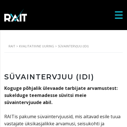
RAIT
>
KVALITATIIVNE UURING
>
SÜVAINTERVJUU (IDI)
SÜVAINTERVJUU (IDI)
Koguge põhjalik ülevaade tarbijate arvamustest:
sukelduge teemadesse süvitsi meie
süvaintervjuude abil.
RAITis pakume süvaintervjuusid, mis aitavad esile tuua
vastajate üksikasjalikke arvamusi, seisukohti ja