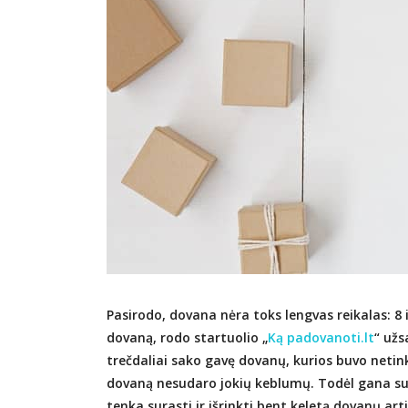
Pasirodo, dovana nėra toks lengvas reikalas: 8 
dovaną, rodo startuolio „
Ką padovanoti.lt
“ užs
trečdaliai sako gavę dovanų, kurios buvo netin
dovaną nesudaro jokių keblumų. Todėl gana supr
tenka surasti ir išrinkti bent keletą dovanų ar