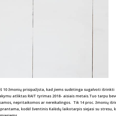
iš 10 žmonių prisipažįsta, kad jiems sudėtinga sugalvoti išrinkti
akymu atliktas RAIT tyrimas 2018- aisiais metais.Tuo tarpu bev
kamos, nepritaikomos ar nereikalingos. Tik 14 proc. žmonių išri
antama, kodėl šventinis Kalėdų laikotarpis siejasi su stresu, k
timiesiems.